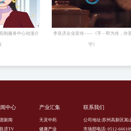
煎制服务中心动漫介
李良济企业宣传——《手－即为传，亦
绍
守》
新闻中心
产业汇集
联系我们
团新闻
天灵中药
公司地址:苏州高新区嵩山
良济TV
健康产业
市场部电话: 0512-66610