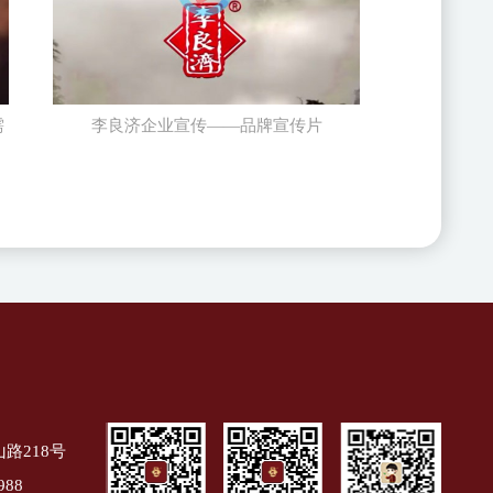
需
李良济企业宣传——品牌宣传片
路218号
988