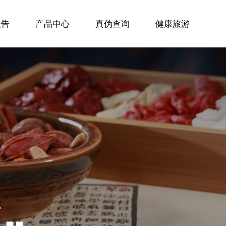
报告
产品中心
真伪查询
健康旅游