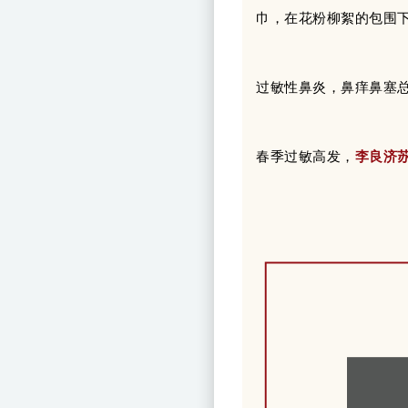
巾，在花粉柳絮的包围
过敏性鼻炎，鼻痒鼻塞
春季过敏高发，
李良济