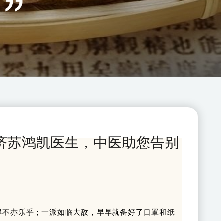
济苏鸿凯医生，中医助您告别
得不亦乐乎；一派如临大敌，早早就备好了口罩和纸