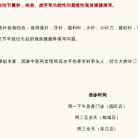
发结节囊肿，纳差、虚劳等功能性问题慢性颈肩腰腿痛等。
统针灸相结合，使用毫针，浮针，圆利针，火针，小针刀，拨松针，
关节半脱位引起的颈肩腰腿疼痛等问题。
津贴专家，国家中医药管理局高水平伤寒学科带头人，经方大师许二
坐诊时间
周一下午及夜门诊（园区店）
周二五全天（相城店）
周三全天（吴江店）