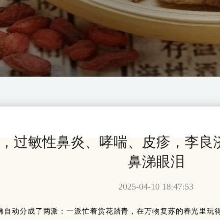
，过敏性鼻炎、哮喘、皮疹，李良
鼻涕眼泪
2025-04-10 18:47:53
佛自动分成了两派：一派忙着赏花踏青，在万物复苏的春光里玩