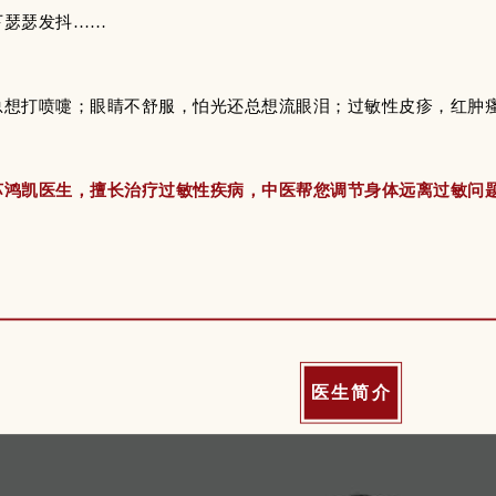
下瑟瑟发抖……
总想打喷嚏；眼睛不舒服，怕光还总想流眼泪；过敏性皮疹，红肿
苏鸿凯医生，擅长治疗过敏性疾病，中医帮您调节身体远离过敏问
医生简介